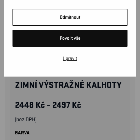
Odmítnout
Povolit vše
Upravit
18621811
ZIMNÍ VÝSTRAŽNÉ KALHOTY
2448
Kč
–
2497
Kč
(bez DPH)
BARVA