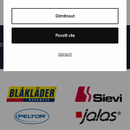
Odmítnout
Povolit vše
.
Oops! We could not locate your form.
Upravit
.