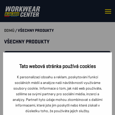
DOMŮ
/ VŠECHNY PRODUKTY
VŠECHNY PRODUKTY
FILTROVAT PRODUKTY
Tato webová stránka používá cookies
MÁTE DOTAZY K PRODUKTŮM? POŠLETE NÁM ZPRÁVU A
K personalizaci obsahu a reklam, poskytování funkcí
MY SE VÁM CO NEJDŘÍVE OZVEME.
sociálních médií a analýze naší návštěvnosti využíváme
soubory cookie. Informace o tom, jak náš web používáte,
sdílíme se svými partnery pro sociální média, inzerci a
PTEJTE SE VÍCE
analýzy. Partneři tyto údaje mohou zkombinovat s dalšími
informacemi, které jste jim poskytli nebo které získali v
důsledku toho, že používáte jejich služby.
Vašemu výběru neodpovídají žádné produkty.