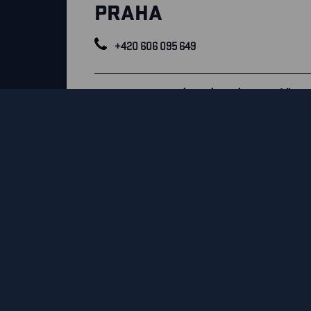
PRAHA
+420 606 095 649
KONTAKTUJTE NÁS, RÁDI VÁM POMŮŽEME
Pavel Štupák
Store Manager
M:+420 606 081 722
E:
Pavel.Stupak@blaklader.com
E:
Mi