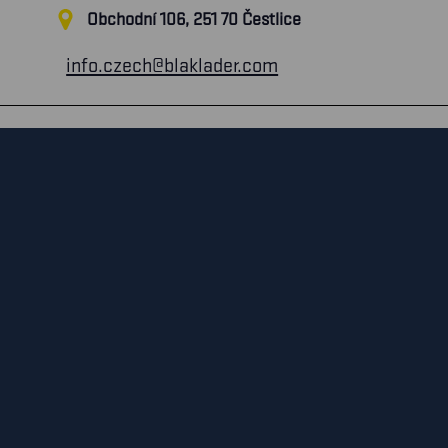
Obchodní 106, 251 70 Čestlice
info.czech@blaklader.com
!
Michaela Kmentová
Veronika Řepková
Sales Representative
Sales Representative – Pr
M: +420 725956854
Telefon: +420 606 081 7
chaela.Kmentova@blaklader.com
E:
veronika.repkova@blaklad