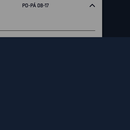
PO-PÁ 08-17
aha
22
er.com