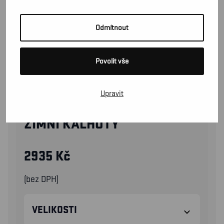
Odmítnout
Povolit vše
Upravit
15151370
ZIMNÍ KALHOTY
2935
Kč
(bez DPH)
VELIKOSTI