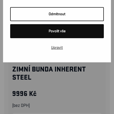
Odmítnout
Povolit vše
Upravit
45151519
ZIMNÍ BUNDA INHERENT
STEEL
9996
Kč
(bez DPH)