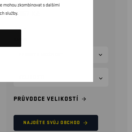
daje mohou zkombinovat s dalšími
3357
Kč
ch služby.
(bez DPH)
BARVA
VELIKOSTI
PRŮVODCE VELIKOSTÍ
NAJDĚTE SVŮJ OBCHOD