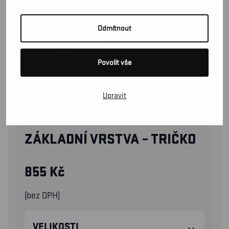
Odmítnout
Povolit vše
Upravit
47921110
ZÁKLADNÍ VRSTVA – TRIČKO
855
Kč
(bez DPH)
VELIKOSTI