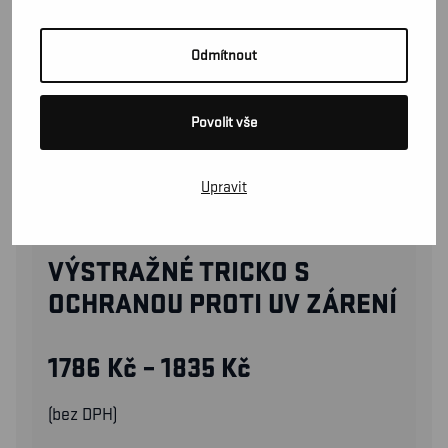
Odmítnout
Povolit vše
Upravit
33801070
VÝSTRAŽNÉ TRICKO S
OCHRANOU PROTI UV ZÁRENÍ
1786
Kč
–
1835
Kč
(bez DPH)