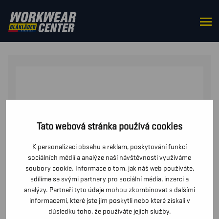
DOMŮ
/
OD PASU
/
TRIČKA
/ VÝSTRAŽNÉ TRICKO S
OCHRANOU PROTI UV ZÁRENÍ
Tato webová stránka používá cookies
K personalizaci obsahu a reklam, poskytování funkcí
sociálních médií a analýze naší návštěvnosti využíváme
soubory cookie. Informace o tom, jak náš web používáte,
sdílíme se svými partnery pro sociální média, inzerci a
analýzy. Partneři tyto údaje mohou zkombinovat s dalšími
informacemi, které jste jim poskytli nebo které získali v
důsledku toho, že používáte jejich služby.