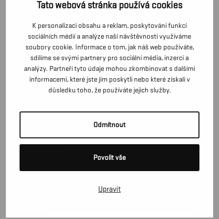
Tato webová stránka používá cookies
Výstražné kalhoty s laclem urcené tem z vás, jejichž
pracovní úkoly vyžadují nepromokavý odev s neobycejne
K personalizaci obsahu a reklam, poskytování funkcí
sociálních médií a analýze naší návštěvnosti využíváme
vysokou odolností proti opotrebení. Tyto kalhoty s
soubory cookie. Informace o tom, jak náš web používáte,
podlepenými švy jsou odolné proti vetru a vode. dobre
sdílíme se svými partnery pro sociální média, inzerci a
padnou, mají nastavitelný pas s knoflíky, nastavitelné
analýzy. Partneři tyto údaje mohou zkombinovat s dalšími
elastické šle a nastavitelné konce nohavic s knoflíky.
informacemi, které jste jim poskytli nebo které získali v
důsledku toho, že používáte jejich služby.
Certifikace podle EN 343, Ochranné odevy proti
špatnému pocasí, a EN 471 / EN ISO 20471, trída 2,
Ochranné odevy s vysokou viditelností.
Odmítnout
CERTIFIKÁTY
Povolit vše
MATERIÁLY A POKYNY PRO PRANÍ
Upravit
FUNKCE