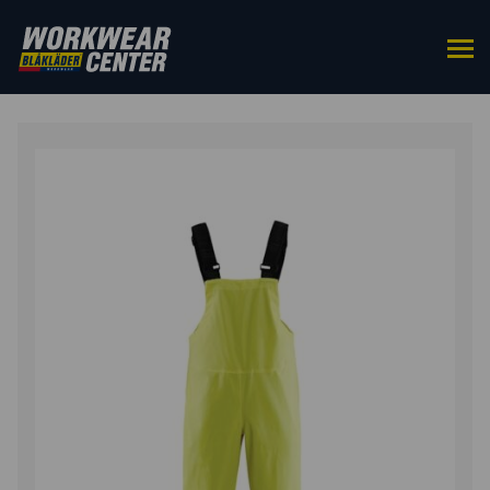
DOMŮ
/
DO PASU
/
LACLÁČE
/ VÝSTRAŽNÉ KALHOTY
S LACLEM TRÍDA 3