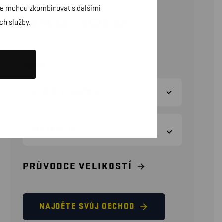
daje mohou zkombinovat s dalšími
4474
Kč
–
4523
Kč
ch služby.
(bez DPH)
BARVA
VELIKOSTI
PRŮVODCE VELIKOSTÍ
NAJDĚTE SVŮJ OBCHOD