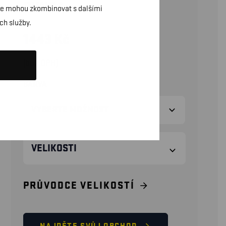
BUNDA
daje mohou zkombinovat s dalšími
ch služby.
1443
Kč
(bez DPH)
BARVA
VELIKOSTI
PRŮVODCE VELIKOSTÍ