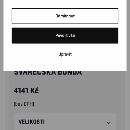
Odmítnout
Povolit vše
Upravit
48011503
SVÁŘEČSKÁ BUNDA
4141
Kč
(bez DPH)
VELIKOSTI