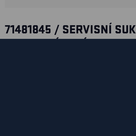
71481845 / SERVISNÍ SU
STRECOVÝMI DÍLY
sukne urcená pro servisní práce a práci v prumyslu. Tato su
kratasami umožnuje maximální pohyblivost a elastický pas 
celý den. Zadní díl sukne je vyroben z pohodlného materiál
smerech. Na klopách kapes je magnetické zapínání místo z
tesne nad kolena.
CERTIFIKÁTY
MATERIÁLY A POKYNY PRO PRANÍ