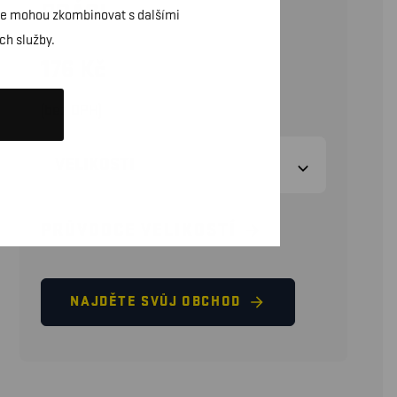
PRÁCI
daje mohou zkombinovat s dalšími
ch služby.
176
Kč
(bez DPH)
VELIKOSTI
PRŮVODCE VELIKOSTÍ
NAJDĚTE SVŮJ OBCHOD