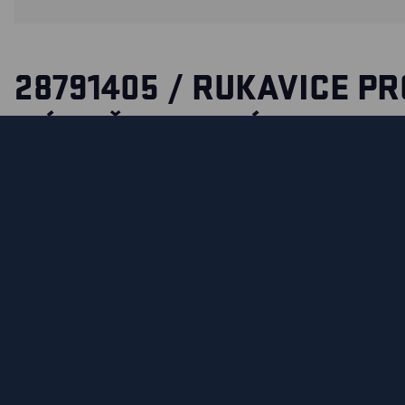
28791405 / RUKAVICE PR
NÁROČNOU PRÁCI
Odolné pracovní rukavice s dotykovou funkcí a zvýšenou vid
pro náročnou práci vybavené otevřenou reflexní manžetou,
nasazování a sundávání a zároveň zlepšuje viditelnost. Dl
odpuzující vodu a nečistoty, dotykovou funkci a lehkou vycp
pohodlí.
FUNKCE