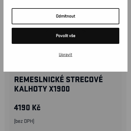
Odmítnout
Povolit vše
Upravit
19991141
REMESLNICKÉ STRECOVÉ
KALHOTY X1900
4190
Kč
(bez DPH)