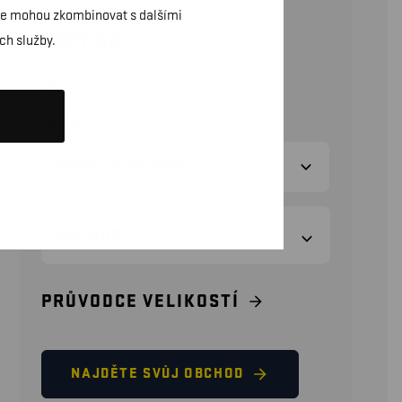
daje mohou zkombinovat s dalšími
2227
Kč
ch služby.
(bez DPH)
BARVA
VELIKOSTI
PRŮVODCE VELIKOSTÍ
NAJDĚTE SVŮJ OBCHOD