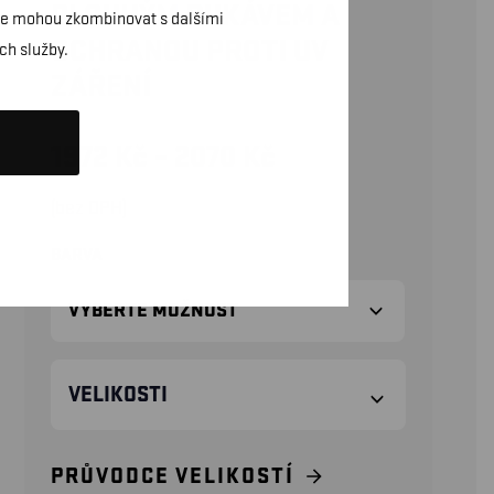
DLOUHÝM RUKÁVEM A
daje mohou zkombinovat s dalšími
OCHRANOU PROTI UV
ch služby.
ZÁŘENÍ
1972
Kč
–
2070
Kč
(bez DPH)
BARVA
VELIKOSTI
PRŮVODCE VELIKOSTÍ