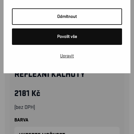
Odmítnout
Povolit vše
Upravit
17031905
REFLEXNÍ KALHOTY
2181
Kč
(bez DPH)
BARVA