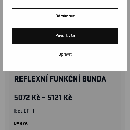
Odmítnout
Povolit vše
Upravit
44201977
REFLEXNÍ FUNKČNÍ BUNDA
5072
Kč
–
5121
Kč
(bez DPH)
BARVA