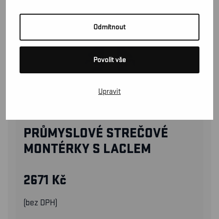
Odmítnout
Povolit vše
Upravit
26661344
PRŮMYSLOVÉ STREČOVÉ
MONTÉRKY S LACLEM
2671
Kč
(bez DPH)