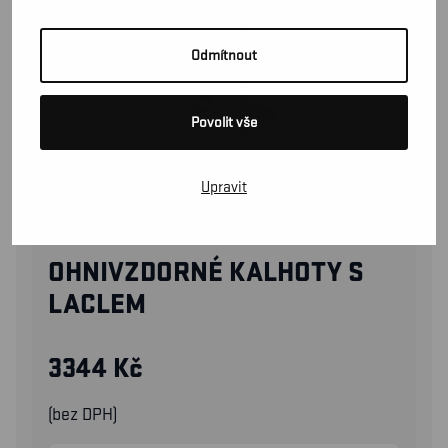
Odmítnout
Povolit vše
Upravit
28241516
OHNIVZDORNÉ KALHOTY S
LACLEM
3344
Kč
(bez DPH)