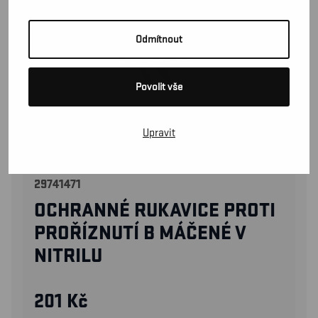
Odmítnout
Povolit vše
Upravit
29741471
OCHRANNÉ RUKAVICE PROTI
PROŘÍZNUTÍ B MÁČENÉ V
NITRILU
201
Kč