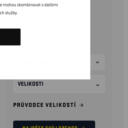
DÉLCE
daje mohou zkombinovat s dalšími
ch služby.
1309
Kč
–
1321
Kč
(bez DPH)
BARVA
VELIKOSTI
PRŮVODCE VELIKOSTÍ