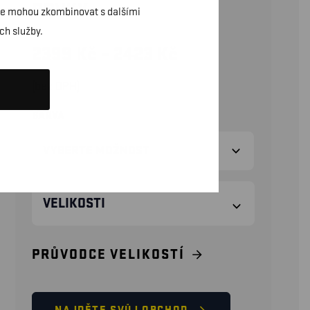
PRVKY
daje mohou zkombinovat s dalšími
ch služby.
2399
Kč
–
2423
Kč
(bez DPH)
BARVA
VELIKOSTI
PRŮVODCE VELIKOSTÍ