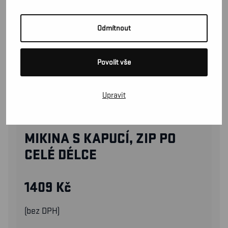
Odmítnout
Povolit vše
Upravit
33661048
MIKINA S KAPUCÍ, ZIP PO
CELÉ DÉLCE
1409
Kč
(bez DPH)