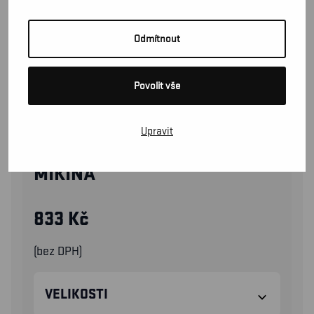
Odmítnout
Povolit vše
Upravit
33351157
MIKINA
833
Kč
(bez DPH)
VELIKOSTI