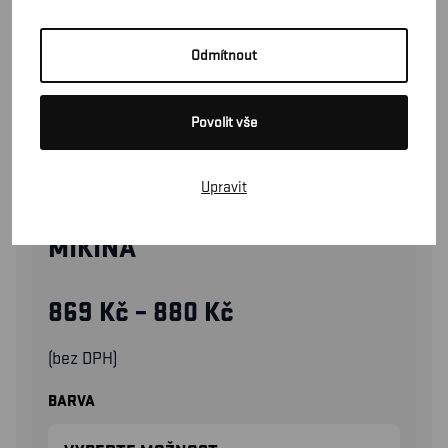
Odmítnout
Povolit vše
Upravit
33401158
MIKINA
869
Kč
–
880
Kč
(bez DPH)
BARVA