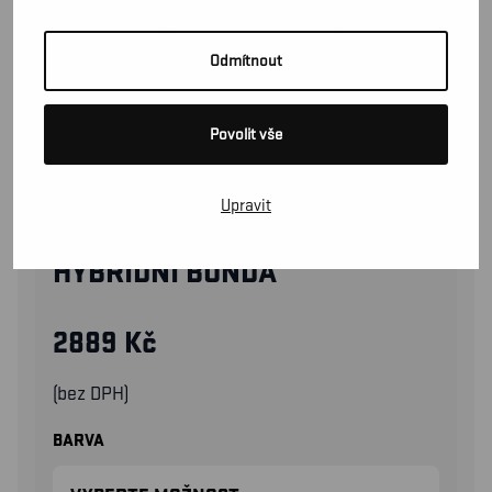
Odmítnout
Povolit vše
Upravit
59302117
HYBRIDNÍ BUNDA
2889
Kč
(bez DPH)
BARVA