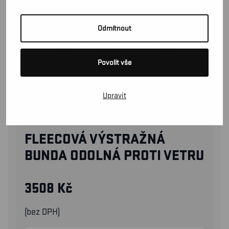
Odmítnout
Povolit vše
Upravit
48882524
FLEECOVÁ VÝSTRAŽNÁ
BUNDA ODOLNÁ PROTI VETRU
3508
Kč
(bez DPH)