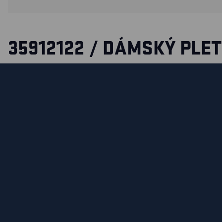
35912122 / DÁMSKÝ PLE
SVETR
Pletený svetr s výstřihem do V, který se skvěle hodí k chin
Blåkläder, abyste v práci vypadali elegantně a o něco seriózn
jako pánský model 3590.
CERTIFIKÁTY
MATERIÁLY A POKYNY PRO PRANÍ