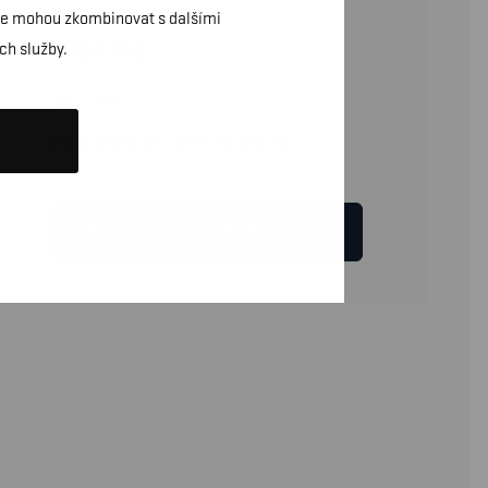
daje mohou zkombinovat s dalšími
1164
Kč
ch služby.
(bez DPH)
PRŮVODCE VELIKOSTÍ
NAJDĚTE SVŮJ OBCHOD