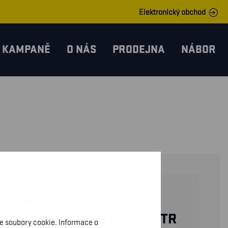
Elektronický obchod
KAMPANĚ
O NÁS
PRODEJNA
NÁBOR
35912122
DÁMSKÝ PLETENÝ SVETR
me soubory cookie. Informace o