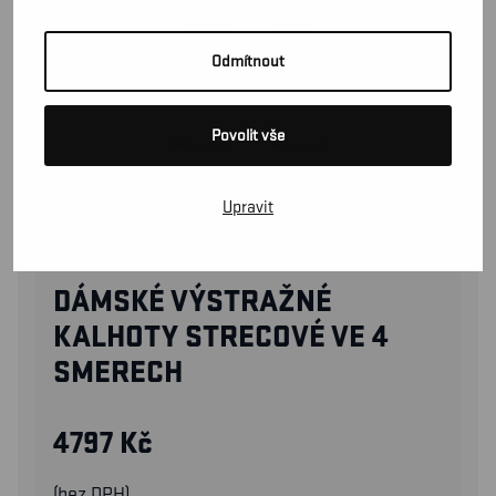
Odmítnout
Povolit vše
Upravit
71971642
DÁMSKÉ VÝSTRAŽNÉ
KALHOTY STRECOVÉ VE 4
SMERECH
4797
Kč
(bez DPH)