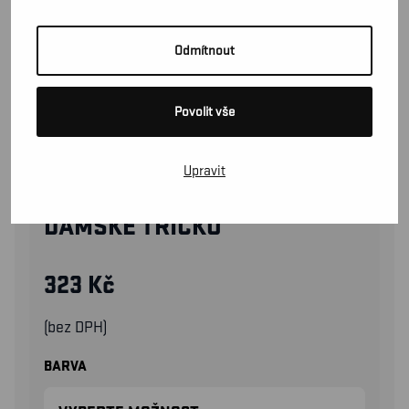
Odmítnout
Povolit vše
Upravit
33341042
DÁMSKÉ TRICKO
323
Kč
(bez DPH)
BARVA