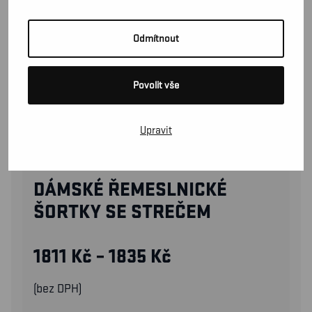
Odmítnout
Povolit vše
Upravit
71331832
DÁMSKÉ ŘEMESLNICKÉ
ŠORTKY SE STREČEM
1811
Kč
–
1835
Kč
(bez DPH)