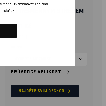
ŠORTKY SE
daje mohou zkombinovat s dalšími
ČTYŘSMĚRNÝM STREČEM
ch služby.
3271
Kč
(bez DPH)
BARVA
PRŮVODCE VELIKOSTÍ
NAJDĚTE SVŮJ OBCHOD