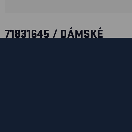
71831645 / DÁMSKÉ
ŘEMESLNICKÉ ŠORTKY S
ČTYŘSMĚRNÝM STREČE
Řemeslnické šortky v dámském střihu. Kombinace lehkých
ve čtyřech směrech, která poskytuje maximální pohodlí. Zad
vyrobeny z materiálu se čtyřsměrným strečem s bavlněnou 
maximální pohodlí a zadní sedlo je ušito z extra lehkého ma
pružného ve čtyřech směrech, který dobře větrá. Šortky mají
střih. Dokonalé oblečení pro řemeslníky na horké dny. K disp
pánském modelu 1520.