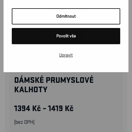
Odmítnout
Povolit vše
Upravit
71041800
DÁMSKÉ PRUMYSLOVÉ
KALHOTY
1394
Kč
–
1419
Kč
(bez DPH)