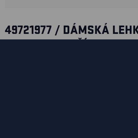
49721977 / DÁMSKÁ LEH
BUNDA S PODŠÍVKOU
Lehká dámská bunda se vzdušnou sítovou podšívkou, skvele
ponekud chladnejšího pocasí. Vzdušná sítovina vzhledem ke
izoluje v chladných podmínkách a zároven je prodyšná a odv
tomu odev lépe padne a nabízí lepší volnost pohybu. Bunda 
proti vetru a vode a má podlepené švy. Tato dvoubarevná 
obousmerné zapínání, reflexní prvky a odnímatelnou kapuci
Unite a dodává se ve trech ruzných barevných kombinacích.
EN 343.