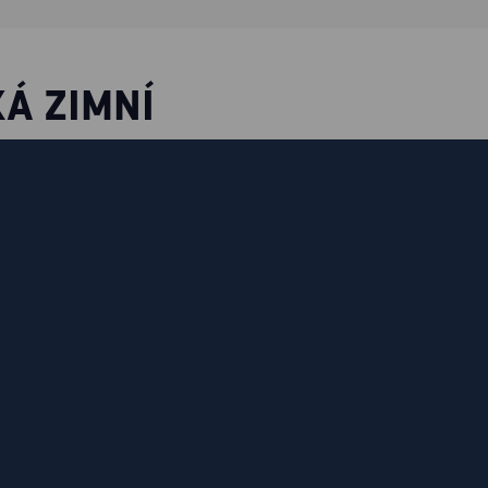
KÁ ZIMNÍ
 se hodí do
 své konstrukci
ádí vlhkost. Díky
je prodyšná, odolná
bunda má
. patrí do kolekce
 Certifikace podle