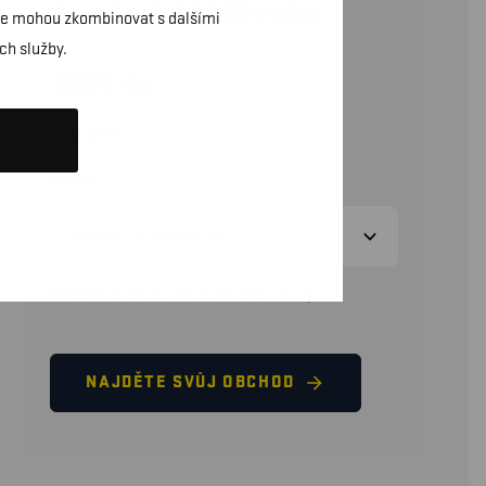
BUNDA S PODŠÍVKOU
daje mohou zkombinovat s dalšími
ch služby.
3085
Kč
(bez DPH)
BARVA
PRŮVODCE VELIKOSTÍ
NAJDĚTE SVŮJ OBCHOD