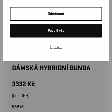
Odmítnout
Povolit vše
Upravit
47332513
DÁMSKÁ HYBRIDNÍ BUNDA
3332
Kč
(bez DPH)
BARVA