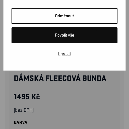
Odmítnout
Povolit vše
Upravit
47442510
DÁMSKÁ FLEECOVÁ BUNDA
1495
Kč
(bez DPH)
BARVA