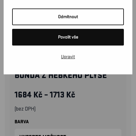
Odmítnout
Povolit vše
Upravit
48632502
BUNDA Z HEBKÉHO PLYŠE
1684
Kč
–
1713
Kč
(bez DPH)
BARVA