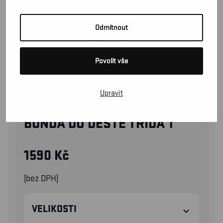
Odmítnout
Povolit vše
Upravit
43112000
BUNDA DO DEŠTE TRÍDA 1
1590
Kč
(bez DPH)
VELIKOSTI