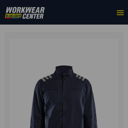
DOMŮ
/
OD PASU
/
BUNDY
/ APC 2 INHERENTNÍ
BUNDA