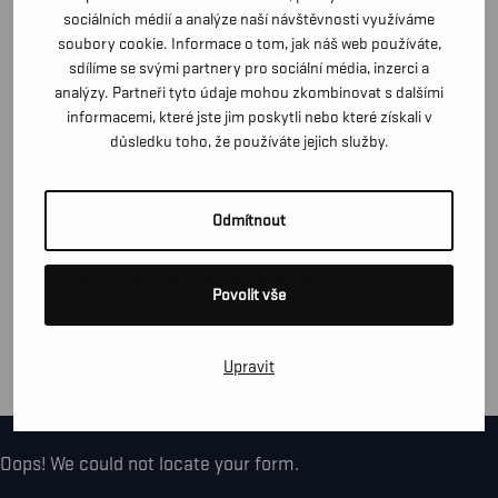
připevnění mikrofonu, oxymetru nebo dalších
sociálních médií a analýze naší návštěvnosti využíváme
soubory cookie. Informace o tom, jak náš web používáte,
technických zařízení. Nažehlené reflexní prvky pro lepší
sdílíme se svými partnery pro sociální média, inzerci a
viditelnost. Bunda je bez kovů, má plastové patentky a
analýzy. Partneři tyto údaje mohou zkombinovat s dalšími
zipy. Certifikováno podle norem EN 1149-5, EN ISO 11611,
informacemi, které jste jim poskytli nebo které získali v
EN ISO 11612, EN 61482-2 (APC 2), EN 13034.
důsledku toho, že používáte jejich služby.
CERTIFIKÁTY
Odmítnout
MATERIÁLY A POKYNY PRO PRANÍ
Povolit vše
FUNKCE
Upravit
Oops! We could not locate your form.