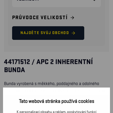
PRŮVODCE VELIKOSTÍ
NAJDĚTE SVŮJ OBCHOD
44171512 / APC 2 INHERENTNÍ
BUNDA
Bunda vyrobená s měkkého, poddajného a odolného
materiálu podšitá tenkou podšívkou. Díky této kombinaci
je bunda schválená podle normy APC 2, s vyšší třídou
Tato webová stránka používá cookies
ochrany proti obloukovému výboji. Skrytá náprsní kapsa
na zip, dvě přední kapsy s patkami, poutka na sedle pro
K personalizaci obsahu a reklam, poskytování funkcí