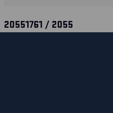
20551761 / 2055
Tato ohnivzdorná kapuce (kukla) chrání vaši hlavu, obličej a
nošení pod helmou a poskytuje nositeli dobrou ochranu obli
certifikován podle norem EN 14116 a EN 1149-5. ELIM 8,6 c
CERTIFIKÁTY
MATERIÁLY A POKYNY PRO PRANÍ
FUNKCE