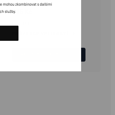
daje mohou zkombinovat s dalšími
845
Kč
ch služby.
(bez DPH)
PRŮVODCE VELIKOSTÍ
NAJDĚTE SVŮJ OBCHOD