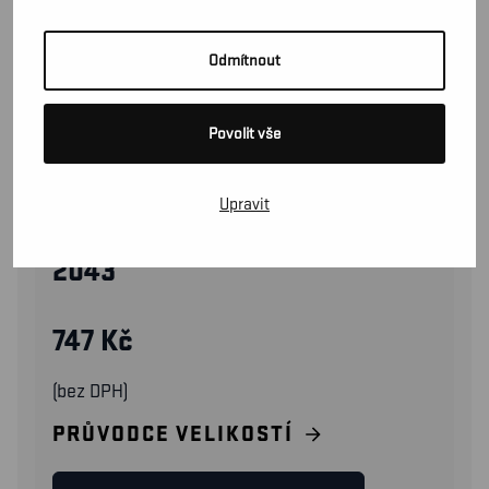
Odmítnout
Povolit vše
Upravit
20431761
2043
747
Kč
(bez DPH)
PRŮVODCE VELIKOSTÍ