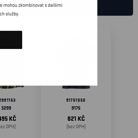
daje mohou zkombinovat s dalšími
ch služby.
2991153
91751050
3299
9175
495
KČ
821
KČ
bez DPH)
(bez DPH)