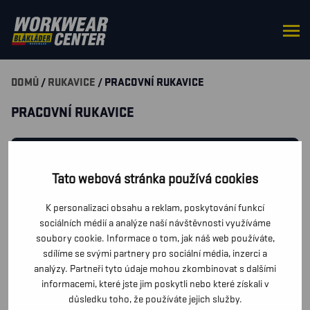
DOMŮ
/
RUKAVICE
/ PRACOVNÍ RUKAVICE
PRACOVNÍ RUKAVICE
FILTROVAT PRODUKTY
Tato webová stránka používá cookies
MÁTE DOTAZY K PRODUKTŮM? POŠLETE NÁM ZPRÁVU A
K personalizaci obsahu a reklam, poskytování funkcí
MY SE VÁM CO NEJDŘÍVE OZVEME.
sociálních médií a analýze naší návštěvnosti využíváme
soubory cookie. Informace o tom, jak náš web používáte,
sdílíme se svými partnery pro sociální média, inzerci a
PTEJTE SE VÍCE
analýzy. Partneři tyto údaje mohou zkombinovat s dalšími
informacemi, které jste jim poskytli nebo které získali v
důsledku toho, že používáte jejich služby.
Vašemu výběru neodpovídají žádné produkty.