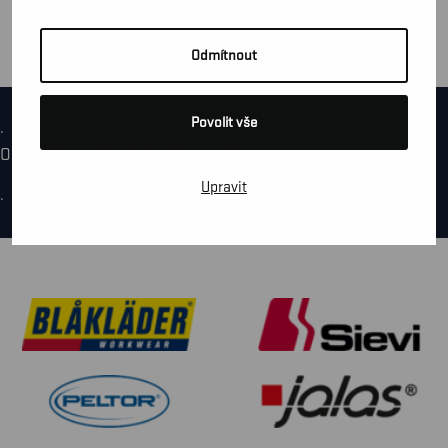
Odmítnout
Povolit vše
.
Oops! We could not locate your form.
Upravit
.